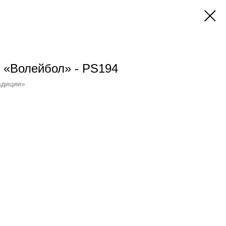
 «Волейбол» - PS194
адиции»