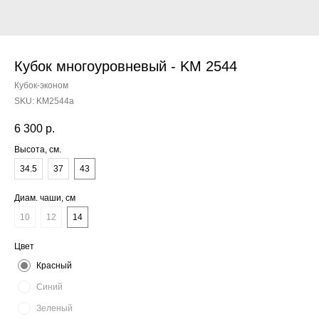
Кубок многоуровневый - KM 2544
Кубок-эконом
SKU:
KM2544a
6 300
р.
Высота, см.
34.5
37
43
Диам. чаши, см
10
12
14
Цвет
Красный
Синий
Зеленый