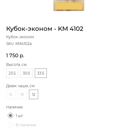
Кубок-эконом - KM 4102
Кубок-эконом
SKU:
KM4102a
1 750
р.
Высота, см.
23.5
30.5
33.5
Диам. чаши, см
8
10
12
Наличие
1 шт
В Наличии