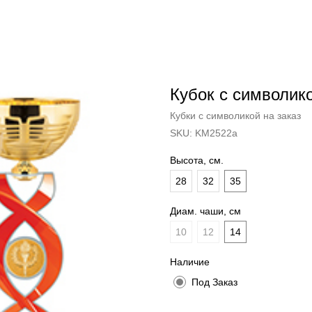
Кубок с символико
Кубки с символикой на заказ
SKU:
KM2522a
Высота, см.
28
32
35
Диам. чаши, см
10
12
14
Наличие
Под Заказ