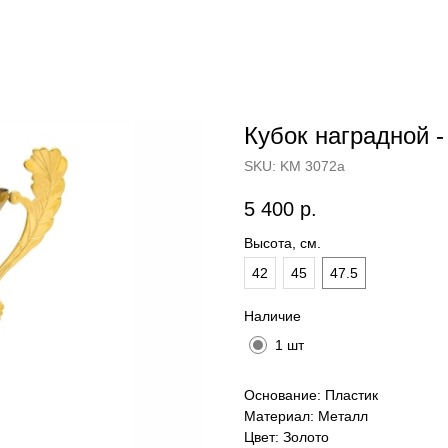
Кубок наградной 
SKU:
KM 3072a
5 400
р.
Высота, см.
42
45
47.5
Наличие
1 шт
Основание: Пластик
Материал: Металл
Цвет: Золото