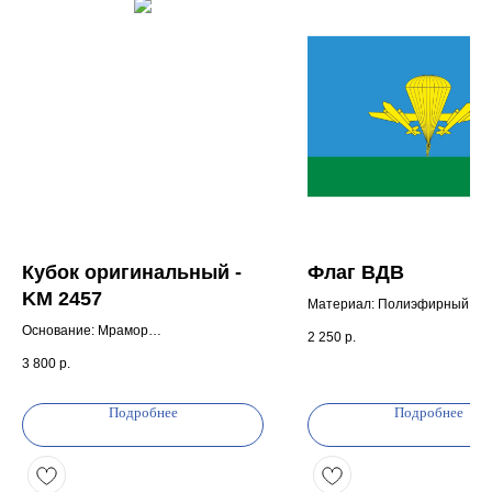
Кубок оригинальный -
Флаг ВДВ
KM 2457
Материал: Полиэфирный шел
Вид: Воздушно-десантные в
Основание: Мрамор
2 250
р.
Плотность: 70 г/м2
Материал чаши: Металл
3 800
р.
Крепление: Карман-петли
Цвет: Золото, Красный
Подробнее
Подробнее