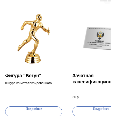
Фигура "Бегун"
Зачетная
классификационн
Фигура из металлизированного
книжка спортсмено
пластика.
Может быть использована в
3 и юношеских
30
р.
составном кубке или призе, а также
разрядов
самостоятельно на пластиковом или
мраморном основании.
Подробнее
Подробнее
Высота: 10,2 см
Цвет: золото