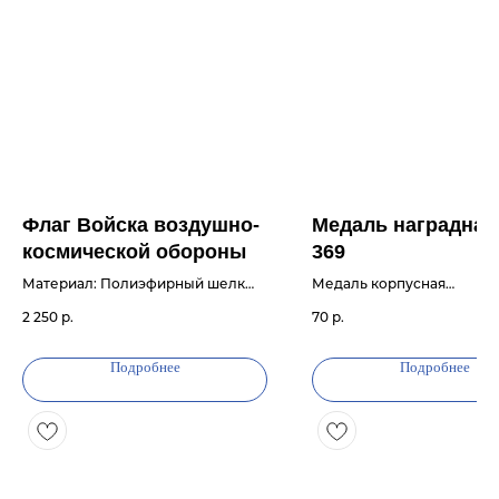
Флаг Войска воздушно-
Медаль наградная
космической обороны
369
Материал: Полиэфирный шелк
Медаль корпусная
(Т101)
металлическая с рисунко
2 250
р.
70
р.
Вид: Войска воздушно-
«Ника» и вкладышем диам.
космической обороны
Толщина мед., мм: 1,5
Плотность: 70 г/м2
Подробнее
Подробнее
Крепление: Карман-петли