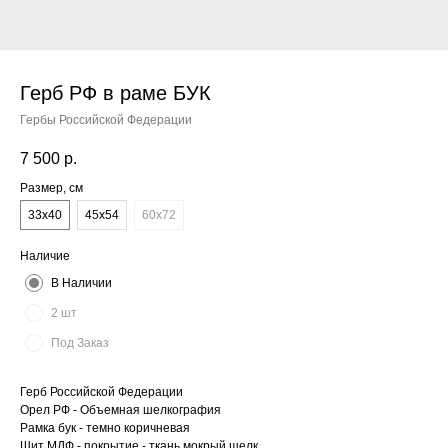
Герб РФ в раме БУК
Гербы Российской Федерации
7 500
р.
Размер, см
33x40
45x54
60x72
Наличие
В Наличии
2 шт
Под Заказ
Герб Российской Федерации
Орел РФ - Объемная шелкография
Рамка бук - темно коричневая
Щит МДФ - покрытие - ткань мокрый шелк