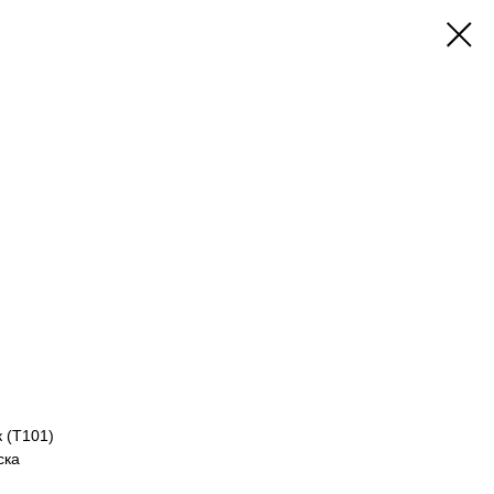
 (Т101)
ска