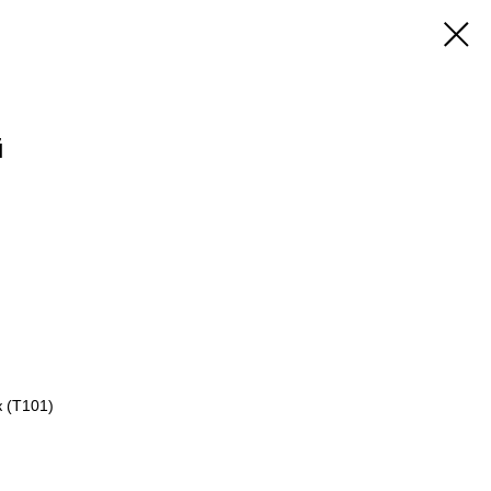
й
 (Т101)